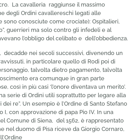
ucro. La cavalleria raggiunse il massimo
ne degli Ordini cavallereschi legati alle
sono conosciute come crociate): Ospitalieri,
to”, guerrieri ma solo contro gli infedeli e al
evano l’obbligo del celibato e dell’obbedienza.
ati, decadde nei secoli successivi, divenendo un
vvissuti, in particolare quello di Rodi poi di
personaggio, talvolta dietro pagamento, talvolta
riconoscimento era comunque in gran parte
ose, così in più casi ‘l’onore diventava un merito’.
na serie di Ordini utili soprattutto per legare alla
ri dei re”. Un esempio è l’Ordine di Santo Stefano
 I, con approvazione di papa Pio IV. In una
 del Comune di Siena, del 1562, è rappresentato
e nel duomo di Pisa riceve da Giorgio Cornaro,
ll’Ordine