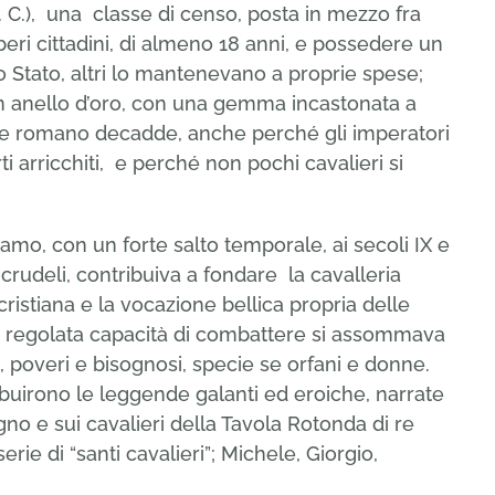
. C.), una classe di censo, posta in mezzo fra
eri cittadini, di almeno 18 anni, e possedere un
lo Stato, altri lo mantenevano a proprie spese;
 anello d’oro, con una gemma incastonata a
tre romano decadde, anche perché gli imperatori
ti arricchiti, e perché non pochi cavalieri si
amo, con un forte salto temporale, ai secoli IX e
crudeli, contribuiva a fondare la cavalleria
cristiana e la vocazione bellica propria delle
lla regolata capacità di combattere si assommava
i, poveri e bisognosi, specie se orfani e donne.
ibuirono le leggende galanti ed eroiche, narrate
agno e sui cavalieri della Tavola Rotonda di re
erie di “santi cavalieri”; Michele, Giorgio,