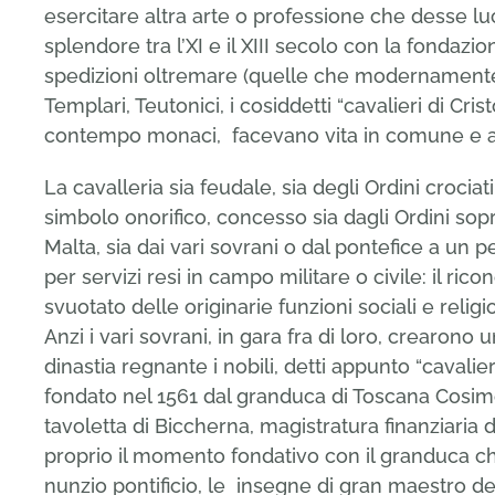
esercitare altra arte o professione che desse l
splendore tra l’XI e il XIII secolo con la fondazio
spedizioni oltremare (quelle che modernamente 
Templari, Teutonici, i cosiddetti “cavalieri di Cris
contempo monaci, facevano vita in comune e av
La cavalleria sia feudale, sia degli Ordini croci
simbolo onorifico, concesso sia dagli Ordini sopra
Malta, sia dai vari sovrani o dal pontefice a un 
per servizi resi in campo militare o civile: il 
svuotato delle originarie funzioni sociali e religi
Anzi i vari sovrani, in gara fra di loro, crearono u
dinastia regnante i nobili, detti appunto “cavalie
fondato nel 1561 dal granduca di Toscana Cosimo
tavoletta di Biccherna, magistratura finanziaria
proprio il momento fondativo con il granduca ch
nunzio pontificio, le insegne di gran maestro de