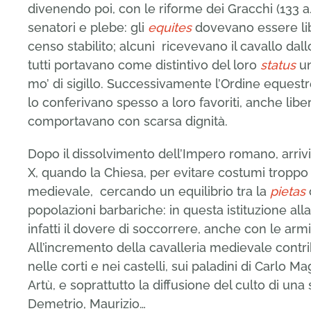
divenendo poi, con le riforme dei Gracchi (133 a
senatori e plebe: gli
equites
dovevano essere lib
censo stabilito; alcuni
ricevevano il cavallo dal
tutti portavano come distintivo del loro
status
un
mo’ di sigillo. Successivamente l’Ordine eques
lo conferivano spesso a loro favoriti, anche liber
comportavano con scarsa dignità.
Dopo il dissolvimento dell’Impero romano, arrivi
X, quando la Chiesa, per evitare costumi troppo 
medievale, cercando un equilibrio tra la
pietas
popolazioni barbariche: in questa istituzione a
infatti il dovere di soccorrere, anche con le arm
All’incremento della cavalleria medievale contr
nelle corti e nei castelli, sui paladini di Carlo M
Artù, e soprattutto la diffusione del culto di una s
Demetrio, Maurizio…